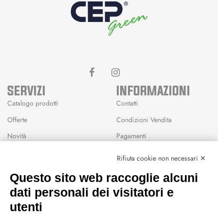
SERVIZI
INFORMAZIONI
Catalogo prodotti
Contatti
Offerte
Condizioni Vendita
Novità
Pagamenti
Marchi
Rifiuta cookie non necessari ✕
Modalità Reso
Questo sito web raccoglie alcuni
Wishlist
dati personali dei visitatori e
CEP GREEN
utenti
Via Fondovalle 1781, 41021