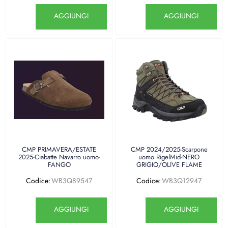
Quantità
Quantità
AGGIUNGI
AGGIUNGI
CMP PRIMAVERA/ESTATE
CMP 2024/2025-Scarpone
2025-Ciabatte Navarro uomo-
uomo RigelMid-NERO
FANGO
GRIGIO/OLIVE FLAME
Codice:
WB3Q89547
Codice:
WB3Q12947
Quantità
Quantità
AGGIUNGI
AGGIUNGI