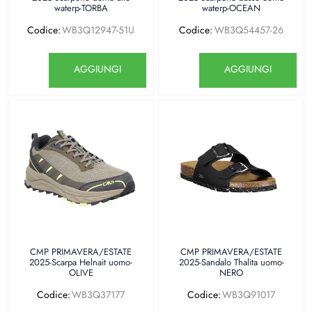
waterp-TORBA
waterp-OCEAN
Codice:
WB3Q12947-51U
Codice:
WB3Q54457-26
Quantità
Quantità
AGGIUNGI
AGGIUNGI
CMP PRIMAVERA/ESTATE
CMP PRIMAVERA/ESTATE
2025-Scarpa Helnait uomo-
2025-Sandalo Thalita uomo-
OLIVE
NERO
Codice:
WB3Q37177
Codice:
WB3Q91017