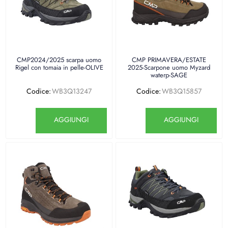
CMP2024/2025 scarpa uomo
CMP PRIMAVERA/ESTATE
Rigel con tomaia in pelle-OLIVE
2025-Scarpone uomo Myzard
waterp-SAGE
Codice:
WB3Q13247
Codice:
WB3Q15857
Quantità
Quantità
AGGIUNGI
AGGIUNGI