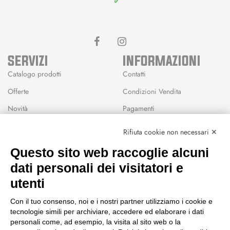
SERVIZI
INFORMAZIONI
Catalogo prodotti
Contatti
Offerte
Condizioni Vendita
Novità
Pagamenti
Marchi
Rifiuta cookie non necessari ✕
Modalità Reso
Questo sito web raccoglie alcuni
Wishlist
dati personali dei visitatori e
CEP GREEN
utenti
Via Fondovalle 1781, 41021
Con il tuo consenso, noi e i nostri partner utilizziamo i cookie e
Fanano (MO)
tecnologie simili per archiviare, accedere ed elaborare i dati
059 8676485
personali come, ad esempio, la visita al sito web o la
349 9202419