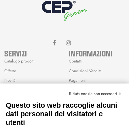
SERVIZI
INFORMAZIONI
Catalogo prodotti
Contatti
Offerte
Condizioni Vendita
Novità
Pagamenti
Marchi
Rifiuta cookie non necessari ✕
Modalità Reso
Questo sito web raccoglie alcuni
Wishlist
dati personali dei visitatori e
CEP GREEN
utenti
Via Fondovalle 1781, 41021