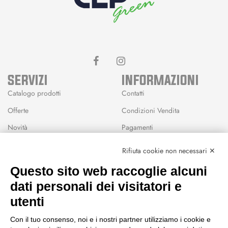
SERVIZI
INFORMAZIONI
Catalogo prodotti
Contatti
Offerte
Condizioni Vendita
Novità
Pagamenti
Marchi
Rifiuta cookie non necessari ✕
Modalità Reso
Questo sito web raccoglie alcuni
Wishlist
dati personali dei visitatori e
CEP GREEN
utenti
Via Fondovalle 1781, 41021
Con il tuo consenso, noi e i nostri partner utilizziamo i cookie e
Fanano (MO)