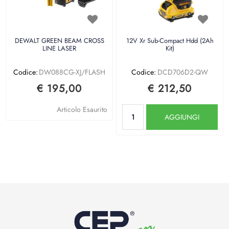
DEWALT GREEN BEAM CROSS
12V Xr Sub-Compact Hdd (2Ah
LINE LASER
Kit)
Codice:
DW088CG-XJ/FLASH
Codice:
DCD706D2-QW
€ 195,00
€ 212,50
Quantità
Articolo Esaurito
AGGIUNGI