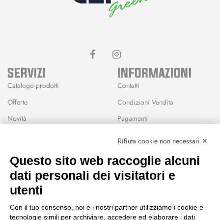
SERVIZI
INFORMAZIONI
Catalogo prodotti
Contatti
Offerte
Condizioni Vendita
Novità
Pagamenti
Marchi
Rifiuta cookie non necessari ✕
Modalità Reso
Questo sito web raccoglie alcuni
Wishlist
dati personali dei visitatori e
CEP GREEN
utenti
Via Fondovalle 1781, 41021
Con il tuo consenso, noi e i nostri partner utilizziamo i cookie e
Fanano (MO)
tecnologie simili per archiviare, accedere ed elaborare i dati
059 8676485