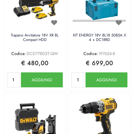
Trapano Avvitatore 18V XR BL
KIT ENERGY 18V BL18 50B5A X
Compact HDD
4 + DC18RD
Codice:
DCD778D2T-QW
Codice:
197626-8
€ 480,00
€ 699,00
Quantità
Quantità
AGGIUNGI
AGGIUNGI