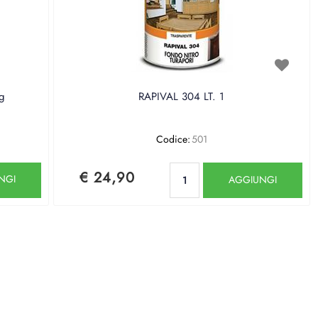
g
RAPIVAL 304 LT. 1
Codice:
501
Quantità
€ 24,90
NGI
AGGIUNGI