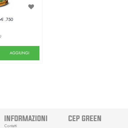
 Ml .750
9
Quantità
AGGIUNGI
INFORMAZIONI
CEP GREEN
Contatti