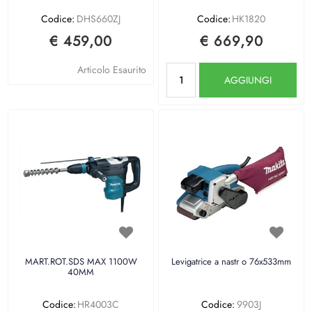
Codice:
DHS660ZJ
Codice:
HK1820
€ 459,00
€ 669,90
Quantità
Articolo Esaurito
AGGIUNGI
MART.ROT.SDS MAX 1100W
Levigatrice a nastr o 76x533mm
40MM
Codice:
HR4003C
Codice:
9903J