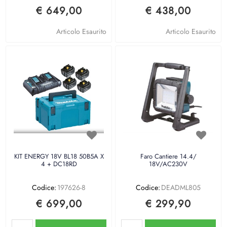
€ 649,00
€ 438,00
Articolo Esaurito
Articolo Esaurito
KIT ENERGY 18V BL18 50B5A X
Faro Cantiere 14.4/
4 + DC18RD
18V/AC230V
Codice:
197626-8
Codice:
DEADML805
€ 699,00
€ 299,90
Quantità
Quantità