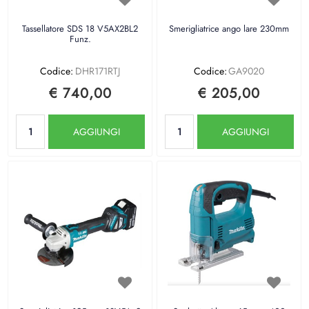
Tassellatore SDS 18 V5AX2BL2
Smerigliatrice ango lare 230mm
Funz.
Codice:
DHR171RTJ
Codice:
GA9020
€ 740,00
€ 205,00
Quantità
Quantità
AGGIUNGI
AGGIUNGI