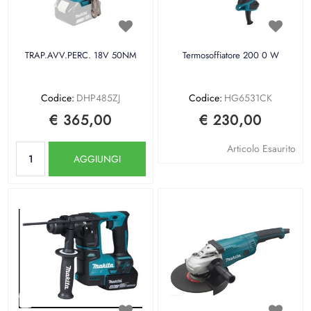
TRAP.AVV.PERC. 18V 50NM
Termosoffiatore 200 0 W
Codice:
DHP485ZJ
Codice:
HG6531CK
€ 365,00
€ 230,00
Quantità
Articolo Esaurito
AGGIUNGI