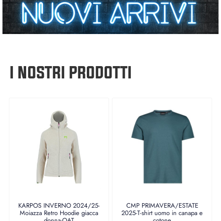
I NOSTRI PRODOTTI
KARPOS INVERNO 2024/25-
CMP PRIMAVERA/ESTATE
Moiazza Retro Hoodie giacca
2025-T-shirt uomo in canapa e
donna-OAT
cotone