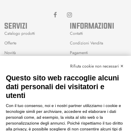
SERVIZI
INFORMAZIONI
Catalogo prodotti
Contatti
Offerte
Condizioni Vendita
Novità
Pagamenti
Marchi
Rifiuta cookie non necessari ✕
Modalità Reso
Questo sito web raccoglie alcuni
Wishlist
dati personali dei visitatori e
CEP GREEN
utenti
Via Fondovalle 1781, 41021
Con il tuo consenso, noi e i nostri partner utilizziamo i cookie e
Fanano (MO)
tecnologie simili per archiviare, accedere ed elaborare i dati
059 8676485
personali come, ad esempio, la visita al sito web o la
349 9202419
personalizzazione degli annunci. Poiché rispettiamo il tuo diritto
388 8659473
alla privacy, è possibile scegliere di non consentire alcuni tipi di