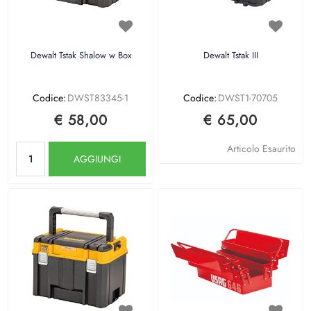
Dewalt Tstak Shalow w Box
Dewalt Tstak III
Codice:
DWST83345-1
Codice:
DWST1-70705
€ 58,00
€ 65,00
Quantità
Articolo Esaurito
AGGIUNGI