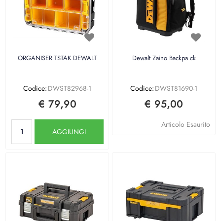
ORGANISER TSTAK DEWALT
Dewalt Zaino Backpa ck
Codice:
DWST82968-1
Codice:
DWST81690-1
€ 79,90
€ 95,00
Quantità
Articolo Esaurito
AGGIUNGI