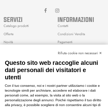
SERVIZI
INFORMAZIONI
Catalogo prodotti
Contatti
Offerte
Condizioni Vendita
Novità
Pagamenti
Marchi
Rifiuta cookie non necessari ✕
Modalità Reso
Questo sito web raccoglie alcuni
Wishlist
dati personali dei visitatori e
CEP GREEN
utenti
Via Fondovalle 1781, 41021
Con il tuo consenso, noi e i nostri partner utilizziamo i cookie e
Fanano (MO)
tecnologie simili per archiviare, accedere ed elaborare i dati
059 8676485
personali come, ad esempio, la visita al sito web o la
349 9202419
personalizzazione degli annunci. Poiché rispettiamo il tuo diritto
388 8659473
alla privacy, è possibile scegliere di non consentire alcuni tipi di
info@cepgreen.com