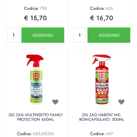
Codice:
798
Codice:
436
€ 15,70
€ 16,70
Quantità
Quantità
AGGIUNGI
AGGIUNGI
ZIG ZAG MULTINSETTO FAMILY
ZIG ZAG HABITAT MIC
PROTECTION 400ML
ROINCAPSULATO. 500ML
Codice:
650/DEISA
Codice:
647