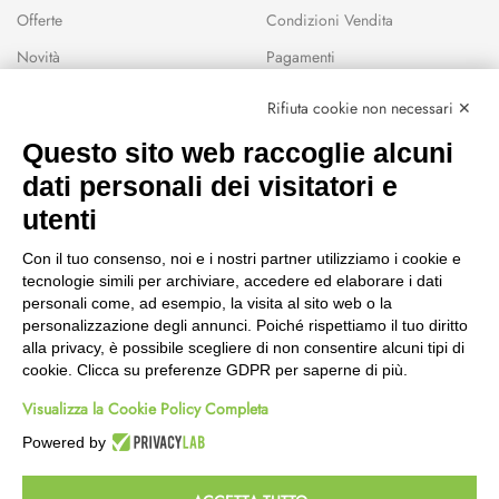
Offerte
Condizioni Vendita
Novità
Pagamenti
Marchi
Rifiuta cookie non necessari ✕
Modalità Reso
Questo sito web raccoglie alcuni
Wishlist
dati personali dei visitatori e
CEP GREEN
utenti
Via Fondovalle 1781, 41021
Con il tuo consenso, noi e i nostri partner utilizziamo i cookie e
Fanano (MO)
tecnologie simili per archiviare, accedere ed elaborare i dati
059 8676485
personali come, ad esempio, la visita al sito web o la
349 9202419
personalizzazione degli annunci. Poiché rispettiamo il tuo diritto
388 8659473
alla privacy, è possibile scegliere di non consentire alcuni tipi di
info@cepgreen.com
cookie. Clicca su preferenze GDPR per saperne di più.
Orario
Visualizza la Cookie Policy Completa
Dal lunedì al venerdì
8:00 – 12:30 / 13:30 - 19:00
Powered by
Sabato
8:30 – 12:30 / 15:30 - 19:00