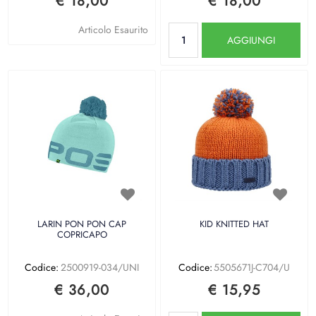
€ 18,00
€ 18,00
Quantità
Articolo Esaurito
AGGIUNGI
LARIN PON PON CAP
KID KNITTED HAT
COPRICAPO
Codice:
2500919-034/UNI
Codice:
5505671J-C704/U
€ 36,00
€ 15,95