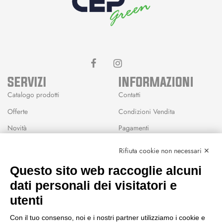
SERVIZI
INFORMAZIONI
Catalogo prodotti
Contatti
Offerte
Condizioni Vendita
Novità
Pagamenti
Marchi
Rifiuta cookie non necessari ✕
Modalità Reso
Questo sito web raccoglie alcuni
Wishlist
dati personali dei visitatori e
CEP GREEN
utenti
Via Fondovalle 1781, 41021
Con il tuo consenso, noi e i nostri partner utilizziamo i cookie e
Fanano (MO)