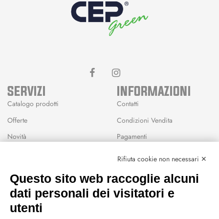
SERVIZI
INFORMAZIONI
Catalogo prodotti
Contatti
Offerte
Condizioni Vendita
Novità
Pagamenti
Marchi
Rifiuta cookie non necessari ✕
Modalità Reso
Questo sito web raccoglie alcuni
Wishlist
dati personali dei visitatori e
CEP GREEN
utenti
Via Fondovalle 1781, 41021