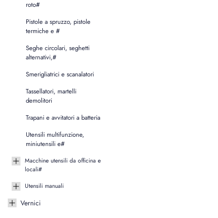
roto#
Pistole a spruzzo, pistole
termiche e #
Seghe circolari, seghetti
alternativi,#
Smerigliatrici e scanalatori
Tassellatori, martelli
demolitori
Trapani e avvitatori a batteria
Utensili multifunzione,
miniutensili e#
Macchine utensili da officina e
locali#
Utensili manuali
Vernici