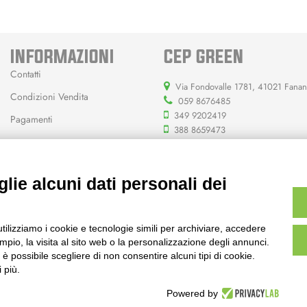
INFORMAZIONI
CEP GREEN
Contatti
Via Fondovalle 1781, 41021 Fana
Condizioni Vendita
059 8676485
349 9202419
Pagamenti
388 8659473
info@cepgreen.com
Orario
lie alcuni dati personali dei
Dal lunedì al venerdì
8:00 – 12:30 / 13:30 - 19:00
Sabato
utilizziamo i cookie e tecnologie simili per archiviare, accedere
8:30 – 12:30 / 15:30 - 19:00
pio, la visita al sito web o la personalizzazione degli annunci.
, è possibile scegliere di non consentire alcuni tipi di cookie.
 più.
Powered by