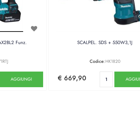
5AX2BL2 Funz.
SCALPEL. SDS + 550W3,1J
1RTJ
Codice:
HK1820
Quantità
Quantità
€ 669,90
AGGIUNGI
AGGIU