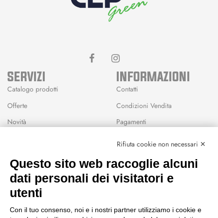
SERVIZI
INFORMAZIONI
Catalogo prodotti
Contatti
Offerte
Condizioni Vendita
Novità
Pagamenti
Marchi
Rifiuta cookie non necessari ✕
Modalità Reso
Questo sito web raccoglie alcuni
Wishlist
dati personali dei visitatori e
CEP GREEN
utenti
Via Fondovalle 1781, 41021
Con il tuo consenso, noi e i nostri partner utilizziamo i cookie e
Fanano (MO)