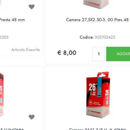
Presta 48 mm
Camera 27,5X2.50-3. 00 Pres.48
2305
Codice:
305702425
Quantità
Articolo Esaurito
€ 8,00
AGGIU
 5 V/It40MM
Camera 26X1.3/8 V. It 40MM