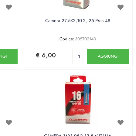
Camera 27,5X2,10-2, 25 Pres.48
Codice:
305702140
Quantità
€ 6,00
NGI
AGGIUNGI
CAMERA 16X1.95-2.12 5 V.ITALIA