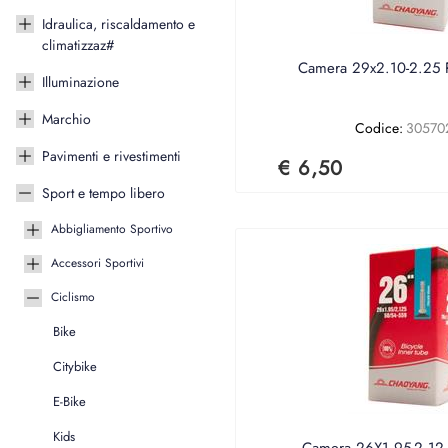
Idraulica, riscaldamento e
climatizzaz#
Camera 29x2.10-2.25 
Illuminazione
Marchio
Codice:
30570
Pavimenti e rivestimenti
€ 6,50
Sport e tempo libero
Abbigliamento Sportivo
Accessori Sportivi
Ciclismo
Bike
Citybike
E-Bike
Kids
Camera 26X1.95-2.12