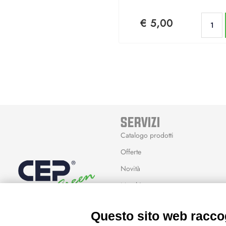
€ 5,00
SERVIZI
Catalogo prodotti
Offerte
Novità
Marchi
Modalità Reso
Questo sito web raccog
Wishlist