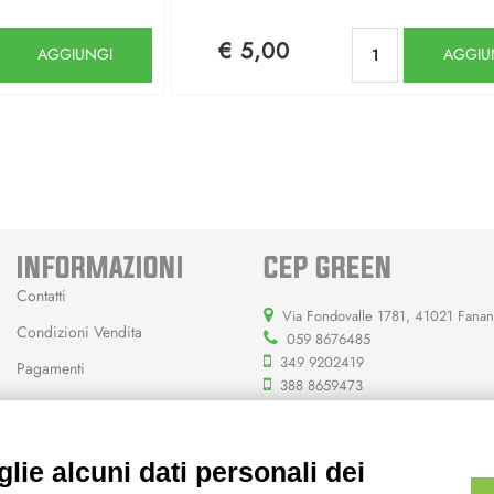
Quantità
Quantità
€ 5,00
AGGIUNGI
AGGIU
INFORMAZIONI
CEP GREEN
Contatti
Via Fondovalle 1781, 41021 Fana
Condizioni Vendita
059 8676485
349 9202419
Pagamenti
388 8659473
info@cepgreen.com
Orario
lie alcuni dati personali dei
Dal lunedì al venerdì