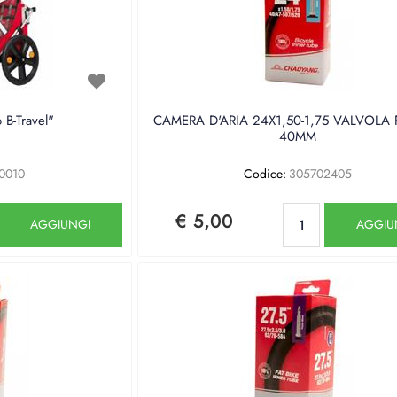
 B-Travel"
CAMERA D'ARIA 24X1,50-1,75 VALVOLA
40MM
0010
Codice:
305702405
Quantità
Quantità
€ 5,00
AGGIUNGI
AGGIU