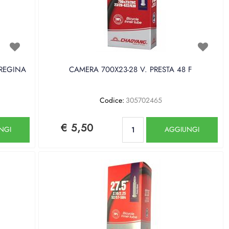
 REGINA
CAMERA 700X23-28 V. PRESTA 48 F
Codice:
305702465
Quantità
€ 5,50
NGI
AGGIUNGI