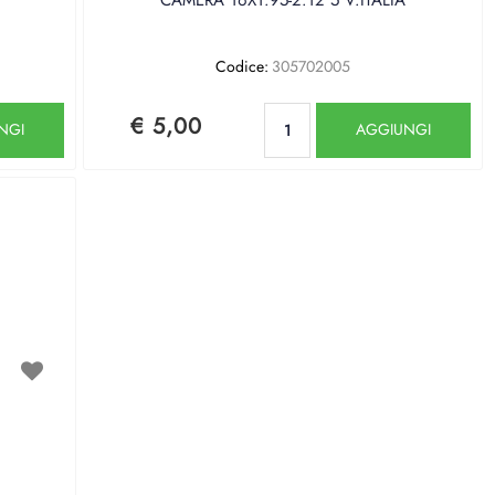
Codice:
305702005
Quantità
€ 5,00
NGI
AGGIUNGI