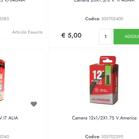
2085
Codice:
305702400
Quantità
Articolo Esaurito
€ 5,00
AGGIU
.IT ALIA
Camera 12x1/2X1.75 V.America
2040
Codice:
305702390