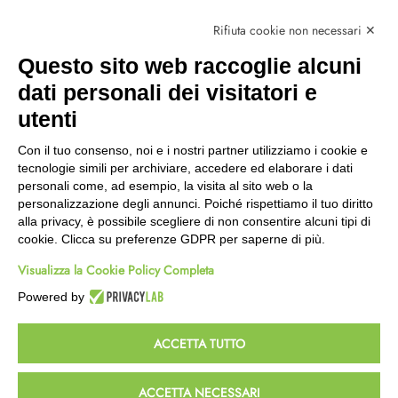
Marchi
Rifiuta cookie non necessari ✕
Modalità Reso
Questo sito web raccoglie alcuni
Wishlist
dati personali dei visitatori e
CEP GREEN
utenti
Via Fondovalle 1781, 41021
Con il tuo consenso, noi e i nostri partner utilizziamo i cookie e
Fanano (MO)
tecnologie simili per archiviare, accedere ed elaborare i dati
059 8676485
personali come, ad esempio, la visita al sito web o la
349 9202419
personalizzazione degli annunci. Poiché rispettiamo il tuo diritto
388 8659473
alla privacy, è possibile scegliere di non consentire alcuni tipi di
info@cepgreen.com
cookie. Clicca su preferenze GDPR per saperne di più.
Orario
Visualizza la Cookie Policy Completa
Dal lunedì al venerdì
8:00 – 12:30 / 13:30 - 19:00
Powered by
Sabato
8:30 – 12:30 / 15:30 - 19:00
ACCETTA TUTTO
© 2023 Powered & Designed by
Passepartout
ACCETTA NECESSARI