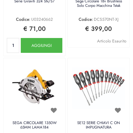
Serie Giraviti 324 Stx/S7
Sega Circolare 18v Brushless
Solo Corpo Macchina Tstak
Codice:
U03240662
Codice:
DCS570NT-XJ
€ 71,00
€ 399,00
Quantità
Articolo Esaurito
AGGIUNGI
SEGA CIRCOLARE 1350W
SE12 SERIE CHIAVI C ON
65MM LAMA184
IMPUGNATURA