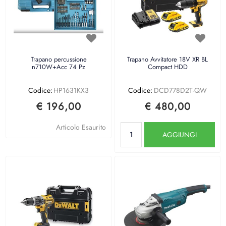
Trapano percussione
Trapano Avvitatore 18V XR BL
n710W+Acc 74 Pz
Compact HDD
Codice:
HP1631KX3
Codice:
DCD778D2T-QW
€ 196,00
€ 480,00
Quantità
Articolo Esaurito
AGGIUNGI