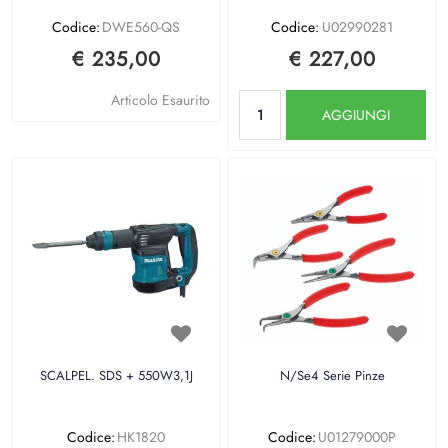
Codice:
DWE560-QS
Codice:
U02990281
€ 235,00
€ 227,00
Quantità
Articolo Esaurito
AGGIUNGI
SCALPEL. SDS + 550W3,1J
N/Se4 Serie Pinze
Codice:
HK1820
Codice:
U01279000P