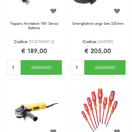
Trapano Avvitatore 18V Senza
Smerigliatrice ango lare 230mm
Batterie
Codice:
DCD796NT-XJ
Codice:
GA9020
€ 189,00
€ 205,00
Quantità
Quantità
AGGIUNGI
AGGIUNGI