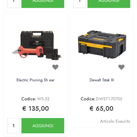
AGGIUNGI
AGGIUNGI
Electric Pruning Sh ear
Dewalt Tstak III
Codice:
WS-32
Codice:
DWST1-70705
€ 135,00
€ 65,00
Quantità
Articolo Esaurito
AGGIUNGI