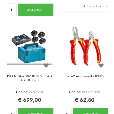
Quantità
Articolo Esaurito
AGGIUNGI
KIT ENERGY 18V BL18 50B5A X
Ex/Se2 Assortimento 1000V
4 + DC18RD
Codice:
197626-8
Codice:
U00850120
€ 699,00
€ 62,80
Quantità
Quantità