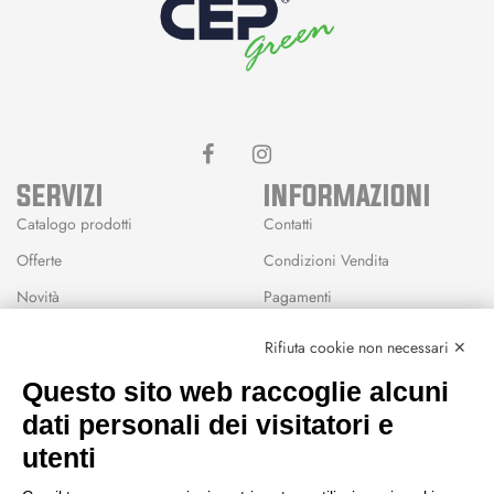
SERVIZI
INFORMAZIONI
Catalogo prodotti
Contatti
Offerte
Condizioni Vendita
Novità
Pagamenti
Marchi
Rifiuta cookie non necessari ✕
Modalità Reso
Questo sito web raccoglie alcuni
Wishlist
dati personali dei visitatori e
CEP GREEN
utenti
Via Fondovalle 1781, 41021