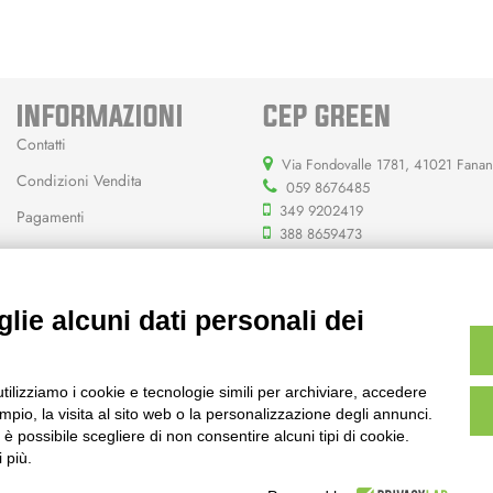
INFORMAZIONI
CEP GREEN
Contatti
Via Fondovalle 1781, 41021 Fana
Condizioni Vendita
059 8676485
349 9202419
Pagamenti
388 8659473
info@cepgreen.com
Orario
lie alcuni dati personali dei
Dal lunedì al venerdì
8:00 – 12:30 / 13:30 - 19:00
Sabato
utilizziamo i cookie e tecnologie simili per archiviare, accedere
8:30 – 12:30 / 15:30 - 19:00
pio, la visita al sito web o la personalizzazione degli annunci.
, è possibile scegliere di non consentire alcuni tipi di cookie.
 più.