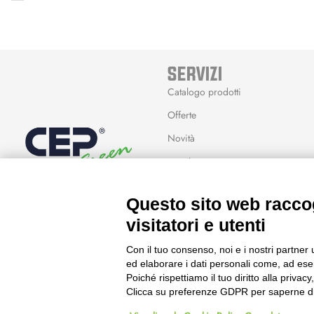
SERVIZI
Catalogo prodotti
Offerte
Novità
Marchi
Modalità Reso
Questo sito web raccog
Wishlist
visitatori e utenti
Con il tuo consenso, noi e i nostri partner 
ed elaborare i dati personali come, ad esem
Poiché rispettiamo il tuo diritto alla privacy
Clicca su preferenze GDPR per saperne di
© 2023 Powered & Designed by
Passepartout