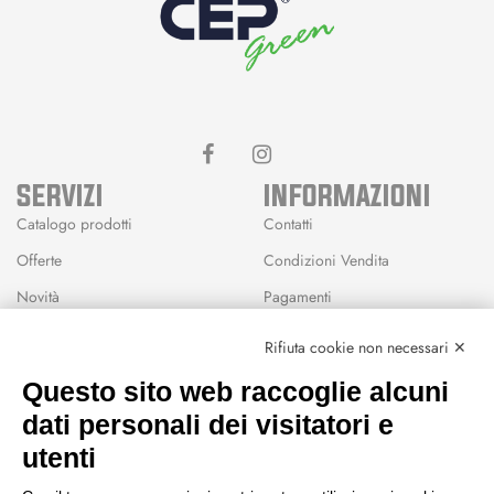
SERVIZI
INFORMAZIONI
Catalogo prodotti
Contatti
Offerte
Condizioni Vendita
Novità
Pagamenti
Marchi
Rifiuta cookie non necessari ✕
Modalità Reso
Questo sito web raccoglie alcuni
Wishlist
dati personali dei visitatori e
CEP GREEN
utenti
Via Fondovalle 1781, 41021