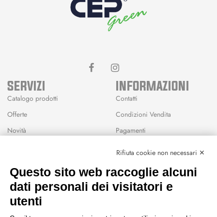
SERVIZI
INFORMAZIONI
Catalogo prodotti
Contatti
Offerte
Condizioni Vendita
Novità
Pagamenti
Marchi
Rifiuta cookie non necessari ✕
Modalità Reso
Questo sito web raccoglie alcuni
Wishlist
dati personali dei visitatori e
CEP GREEN
utenti
Via Fondovalle 1781, 41021