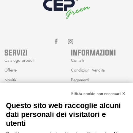
SERVIZI
INFORMAZIONI
Catalogo prodotti
Contatti
Offerte
Condizioni Vendita
Novità
Pagamenti
Marchi
Rifiuta cookie non necessari ✕
Modalità Reso
Questo sito web raccoglie alcuni
Wishlist
dati personali dei visitatori e
CEP GREEN
utenti
Via Fondovalle 1781, 41021