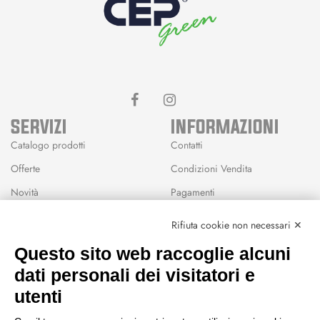
SERVIZI
INFORMAZIONI
Catalogo prodotti
Contatti
Offerte
Condizioni Vendita
Novità
Pagamenti
Marchi
Rifiuta cookie non necessari ✕
Modalità Reso
Questo sito web raccoglie alcuni
Wishlist
dati personali dei visitatori e
CEP GREEN
utenti
Via Fondovalle 1781, 41021