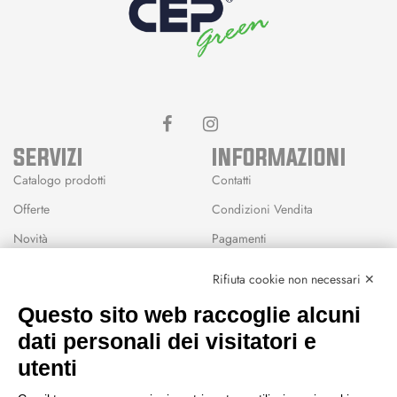
SERVIZI
INFORMAZIONI
Catalogo prodotti
Contatti
Offerte
Condizioni Vendita
Novità
Pagamenti
Marchi
Rifiuta cookie non necessari ✕
Modalità Reso
Questo sito web raccoglie alcuni
Wishlist
dati personali dei visitatori e
CEP GREEN
utenti
Via Fondovalle 1781, 41021