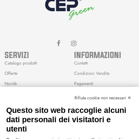
SERVIZI
INFORMAZIONI
Catalogo prodotti
Contatti
Offerte
Condizioni Vendita
Novità
Pagamenti
Marchi
Rifiuta cookie non necessari ✕
Modalità Reso
Questo sito web raccoglie alcuni
Wishlist
dati personali dei visitatori e
CEP GREEN
utenti
Via Fondovalle 1781, 41021