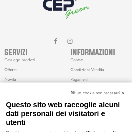
SERVIZI
INFORMAZIONI
Catalogo prodotti
Contatti
Offerte
Condizioni Vendita
Novità
Pagamenti
Marchi
Rifiuta cookie non necessari ✕
Modalità Reso
Questo sito web raccoglie alcuni
Wishlist
dati personali dei visitatori e
CEP GREEN
utenti
Via Fondovalle 1781, 41021