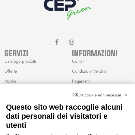
SERVIZI
INFORMAZIONI
Catalogo prodotti
Contatti
Offerte
Condizioni Vendita
Novità
Pagamenti
Marchi
Rifiuta cookie non necessari ✕
Modalità Reso
Questo sito web raccoglie alcuni
Wishlist
dati personali dei visitatori e
CEP GREEN
utenti
Via Fondovalle 1781, 41021