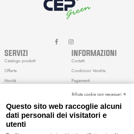
SERVIZI
INFORMAZIONI
Catalogo prodotti
Contatti
Offerte
Condizioni Vendita
Novità
Pagamenti
Marchi
Rifiuta cookie non necessari ✕
Modalità Reso
Questo sito web raccoglie alcuni
Wishlist
dati personali dei visitatori e
CEP GREEN
utenti
Via Fondovalle 1781, 41021