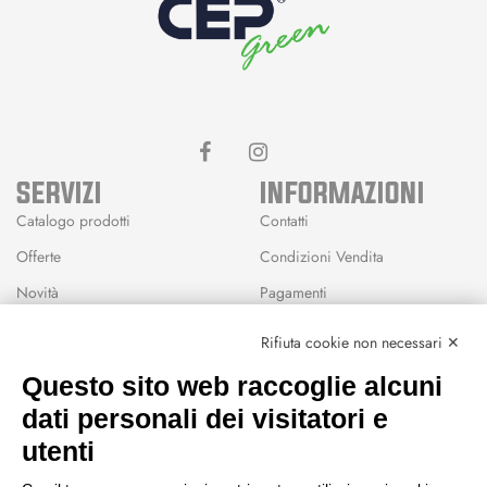
SERVIZI
INFORMAZIONI
Catalogo prodotti
Contatti
Offerte
Condizioni Vendita
Novità
Pagamenti
Marchi
Rifiuta cookie non necessari ✕
Modalità Reso
Questo sito web raccoglie alcuni
Wishlist
dati personali dei visitatori e
CEP GREEN
utenti
Via Fondovalle 1781, 41021