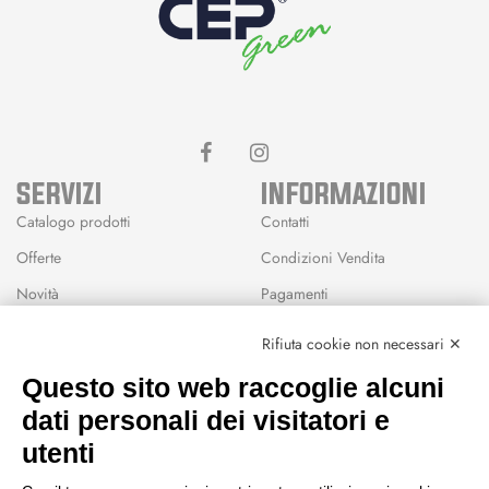
SERVIZI
INFORMAZIONI
Catalogo prodotti
Contatti
Offerte
Condizioni Vendita
Novità
Pagamenti
Marchi
Rifiuta cookie non necessari ✕
Modalità Reso
Questo sito web raccoglie alcuni
Wishlist
dati personali dei visitatori e
CEP GREEN
utenti
Via Fondovalle 1781, 41021