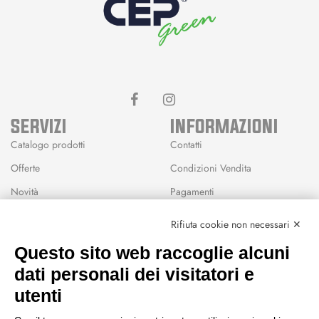
SERVIZI
INFORMAZIONI
Catalogo prodotti
Contatti
Offerte
Condizioni Vendita
Novità
Pagamenti
Marchi
Rifiuta cookie non necessari ✕
Modalità Reso
Questo sito web raccoglie alcuni
Wishlist
dati personali dei visitatori e
CEP GREEN
utenti
Via Fondovalle 1781, 41021