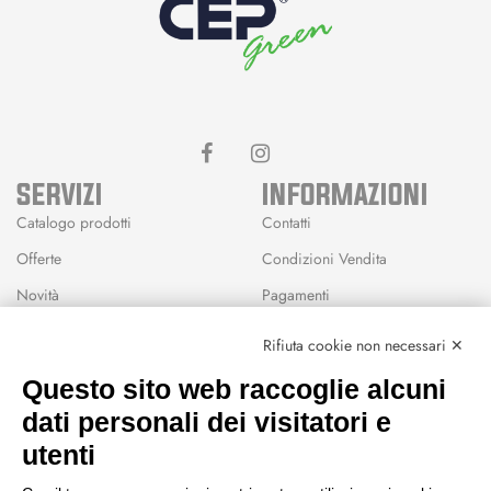
SERVIZI
INFORMAZIONI
Catalogo prodotti
Contatti
Offerte
Condizioni Vendita
Novità
Pagamenti
Marchi
Rifiuta cookie non necessari ✕
Modalità Reso
Questo sito web raccoglie alcuni
Wishlist
dati personali dei visitatori e
CEP GREEN
utenti
Via Fondovalle 1781, 41021