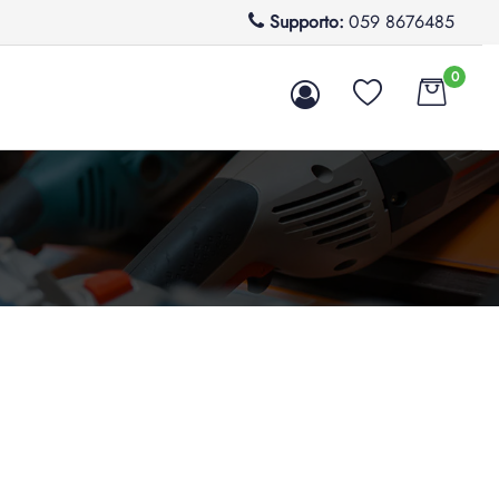
Supporto:
059 8676485
0