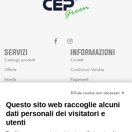
SERVIZI
INFORMAZIONI
Catalogo prodotti
Contatti
Offerte
Condizioni Vendita
Novità
Pagamenti
Marchi
Rifiuta cookie non necessari ✕
Modalità Reso
Questo sito web raccoglie alcuni
Wishlist
dati personali dei visitatori e
CEP GREEN
utenti
Via Fondovalle 1781, 41021