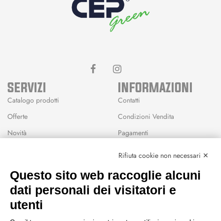
SERVIZI
INFORMAZIONI
Catalogo prodotti
Contatti
Offerte
Condizioni Vendita
Novità
Pagamenti
Marchi
Rifiuta cookie non necessari ✕
Modalità Reso
Questo sito web raccoglie alcuni
Wishlist
dati personali dei visitatori e
CEP GREEN
utenti
Via Fondovalle 1781, 41021