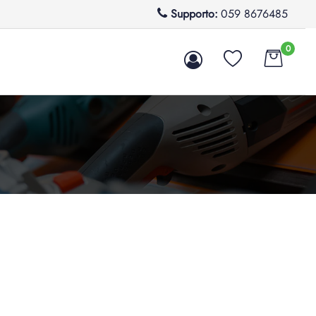
Supporto:
059 8676485
0