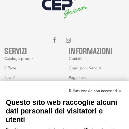
SERVIZI
INFORMAZIONI
Catalogo prodotti
Contatti
Offerte
Condizioni Vendita
Novità
Pagamenti
Marchi
Rifiuta cookie non necessari ✕
Modalità Reso
Questo sito web raccoglie alcuni
Wishlist
dati personali dei visitatori e
CEP GREEN
utenti
Via Fondovalle 1781, 41021