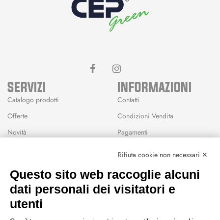
SERVIZI
INFORMAZIONI
Catalogo prodotti
Contatti
Offerte
Condizioni Vendita
Novità
Pagamenti
Marchi
Rifiuta cookie non necessari ✕
Modalità Reso
Questo sito web raccoglie alcuni
Wishlist
dati personali dei visitatori e
CEP GREEN
utenti
Via Fondovalle 1781, 41021