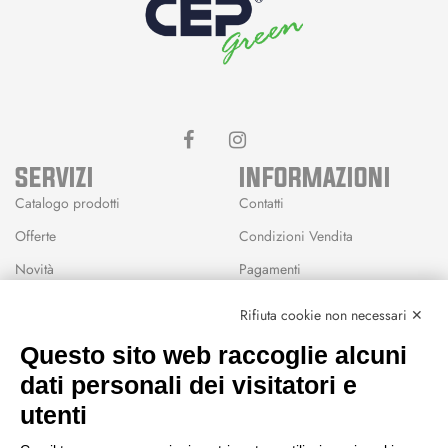
SERVIZI
INFORMAZIONI
Catalogo prodotti
Contatti
Offerte
Condizioni Vendita
Novità
Pagamenti
Marchi
Rifiuta cookie non necessari ✕
Modalità Reso
Questo sito web raccoglie alcuni
Wishlist
dati personali dei visitatori e
CEP GREEN
utenti
Via Fondovalle 1781, 41021