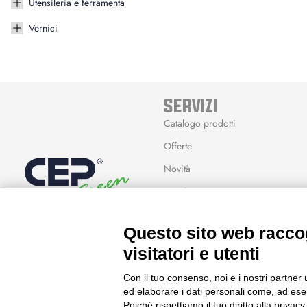
Utensileria e ferramenta
Vernici
SERVIZI
Catalogo prodotti
Offerte
Novità
Marchi
Modalità Reso
Questo sito web raccog
Wishlist
visitatori e utenti
Con il tuo consenso, noi e i nostri partner 
ed elaborare i dati personali come, ad esem
Poiché rispettiamo il tuo diritto alla privacy