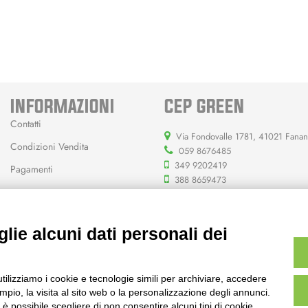
INFORMAZIONI
CEP GREEN
Contatti
Via Fondovalle 1781, 41021 Fana
Condizioni Vendita
059 8676485
349 9202419
Pagamenti
388 8659473
info@cepgreen.com
Orario
lie alcuni dati personali dei
Dal lunedì al venerdì
8:00 – 12:30 / 13:30 - 19:00
Sabato
utilizziamo i cookie e tecnologie simili per archiviare, accedere
8:30 – 12:30 / 15:30 - 19:00
pio, la visita al sito web o la personalizzazione degli annunci.
, è possibile scegliere di non consentire alcuni tipi di cookie.