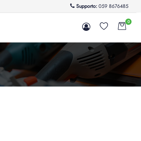
Supporto:
059 8676485
0