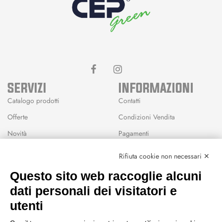
SERVIZI
INFORMAZIONI
Catalogo prodotti
Contatti
Offerte
Condizioni Vendita
Novità
Pagamenti
Marchi
Rifiuta cookie non necessari ✕
Modalità Reso
Questo sito web raccoglie alcuni
Wishlist
dati personali dei visitatori e
CEP GREEN
utenti
Via Fondovalle 1781, 41021