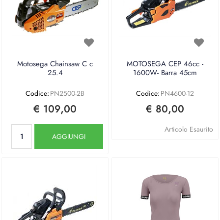
Motosega Chainsaw C c
MOTOSEGA CEP 46cc -
25.4
1600W- Barra 45cm
Codice:
PN2500-2B
Codice:
PN4600-12
€ 109,00
€ 80,00
Quantità
Articolo Esaurito
AGGIUNGI