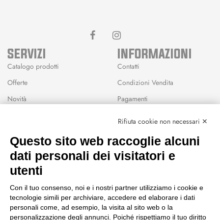
SERVIZI
INFORMAZIONI
Catalogo prodotti
Contatti
Offerte
Condizioni Vendita
Novità
Pagamenti
Marchi
Rifiuta cookie non necessari ✕
Modalità Reso
Questo sito web raccoglie alcuni
Wishlist
dati personali dei visitatori e
CEP GREEN
utenti
Via Fondovalle 1781, 41021
Con il tuo consenso, noi e i nostri partner utilizziamo i cookie e
Fanano (MO)
tecnologie simili per archiviare, accedere ed elaborare i dati
059 8676485
personali come, ad esempio, la visita al sito web o la
349 9202419
personalizzazione degli annunci. Poiché rispettiamo il tuo diritto