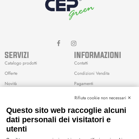
SERVIZI
INFORMAZIONI
Catalogo prodotti
Contatti
Offerte
Condizioni Vendita
Novità
Pagamenti
Marchi
Rifiuta cookie non necessari ✕
Modalità Reso
Questo sito web raccoglie alcuni
Wishlist
dati personali dei visitatori e
CEP GREEN
utenti
Via Fondovalle 1781, 41021