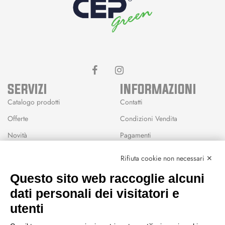
SERVIZI
INFORMAZIONI
Catalogo prodotti
Contatti
Offerte
Condizioni Vendita
Novità
Pagamenti
Marchi
Rifiuta cookie non necessari ✕
Modalità Reso
Questo sito web raccoglie alcuni
Wishlist
dati personali dei visitatori e
CEP GREEN
utenti
Via Fondovalle 1781, 41021