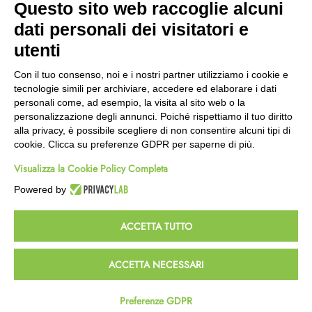
Questo sito web raccoglie alcuni
Wishlist
dati personali dei visitatori e
CEP GREEN
utenti
Via Fondovalle 1781, 41021
Con il tuo consenso, noi e i nostri partner utilizziamo i cookie e
Fanano (MO)
tecnologie simili per archiviare, accedere ed elaborare i dati
059 8676485
personali come, ad esempio, la visita al sito web o la
349 9202419
personalizzazione degli annunci. Poiché rispettiamo il tuo diritto
388 8659473
alla privacy, è possibile scegliere di non consentire alcuni tipi di
info@cepgreen.com
cookie. Clicca su preferenze GDPR per saperne di più.
Orario
Visualizza la Cookie Policy Completa
Dal lunedì al venerdì
8:00 – 12:30 / 13:30 - 19:00
Powered by
Sabato
8:30 – 12:30 / 15:30 - 19:00
ACCETTA TUTTO
© 2023 Powered & Designed by
Passepartout
ACCETTA NECESSARI
Termini e Condizioni
Privacy e Cookie Policy
Preferenze GDPR
Homepage
Wishlist
Carrello
Profilo