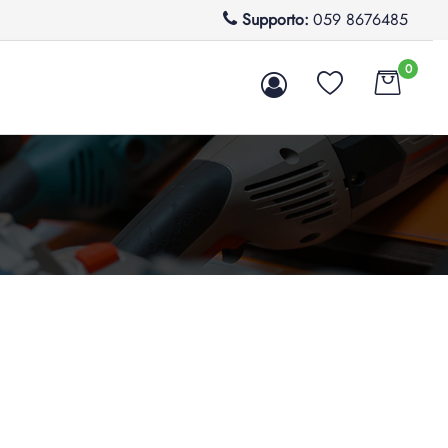
Supporto:
059 8676485
0