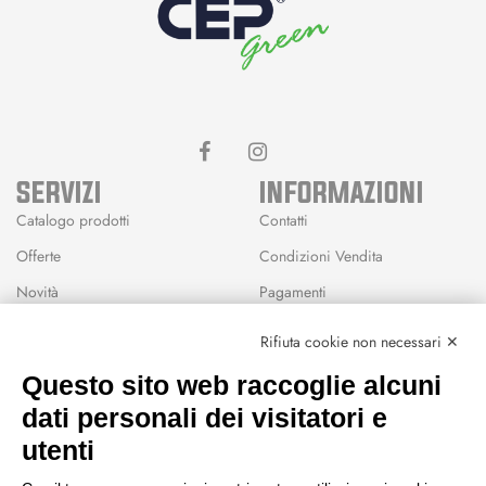
SERVIZI
INFORMAZIONI
Catalogo prodotti
Contatti
Offerte
Condizioni Vendita
Novità
Pagamenti
Marchi
Rifiuta cookie non necessari ✕
Modalità Reso
Questo sito web raccoglie alcuni
Wishlist
dati personali dei visitatori e
CEP GREEN
utenti
Via Fondovalle 1781, 41021