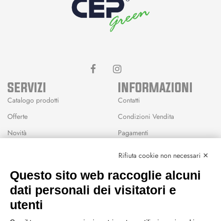
SERVIZI
INFORMAZIONI
Catalogo prodotti
Contatti
Offerte
Condizioni Vendita
Novità
Pagamenti
Marchi
Rifiuta cookie non necessari ✕
Modalità Reso
Questo sito web raccoglie alcuni
Wishlist
dati personali dei visitatori e
CEP GREEN
utenti
Via Fondovalle 1781, 41021