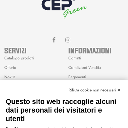
SERVIZI
INFORMAZIONI
Catalogo prodotti
Contatti
Offerte
Condizioni Vendita
Novità
Pagamenti
Marchi
Rifiuta cookie non necessari ✕
Modalità Reso
Questo sito web raccoglie alcuni
Wishlist
dati personali dei visitatori e
CEP GREEN
utenti
Via Fondovalle 1781, 41021