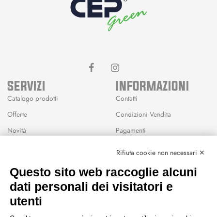
SERVIZI
INFORMAZIONI
Catalogo prodotti
Contatti
Offerte
Condizioni Vendita
Novità
Pagamenti
Marchi
Rifiuta cookie non necessari ✕
Modalità Reso
Questo sito web raccoglie alcuni
Wishlist
dati personali dei visitatori e
CEP GREEN
utenti
Via Fondovalle 1781, 41021